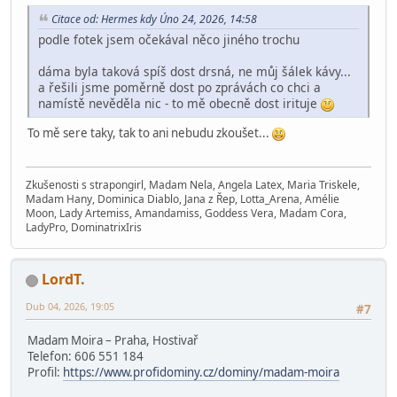
Citace od: Hermes kdy Úno 24, 2026, 14:58
podle fotek jsem očekával něco jiného trochu
dáma byla taková spíš dost drsná, ne můj šálek kávy...
a řešili jsme poměrně dost po zprávách co chci a
namístě nevěděla nic - to mě obecně dost irituje
To mě sere taky, tak to ani nebudu zkoušet...
Zkušenosti s strapongirl, Madam Nela, Angela Latex, Maria Triskele,
Madam Hany, Dominica Diablo, Jana z Řep, Lotta_Arena, Amélie
Moon, Lady Artemiss, Amandamiss, Goddess Vera, Madam Cora,
LadyPro, DominatrixIris
LordT.
Dub 04, 2026, 19:05
#7
Madam Moira – Praha, Hostivař
Telefon: 606 551 184
Profil:
https://www.profidominy.cz/dominy/madam-moira