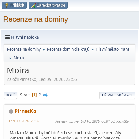
Přihlásit
Zaregistrovat se
Recenze na dominy
Hlavní nabídka
Recenze na dominy
Recenze domin dle krajů
Hlavní město Praha
►
►
Moira
►
Moira
Založil PirnetKo, Led 09, 2026, 23:56
2
Stran
1
DOLŮ
UŽIVATELSKÉ AKCE
PirnetKo
Led 09, 2026, 23:56
Poslední úprava
: Led 10, 2026, 00:01 od: PirnetKo
Madam Moira - byl někdo? zdá se trochu starší, ale inzeráty
vypadají lákavě. Hostivař, myslím 2800/h a pak příplatky za