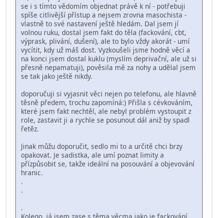
se i s tímto vědomím objednat právě k ní - potřebuji
spíše citlivější přístup a nejsem zrovna masochista -
vlastně to své nastavení ještě hledám. Dal jsem jí
volnou ruku, dostal jsem fakt do těla (fackování, cbt,
výprask, plivání, dušení), ale to bylo vždy akorát - umí
vycítit, kdy už máš dost. Vyzkoušeli jsme hodně věcí a
na konci jsem dostal kuklu (myslím deprivační, ale už si
přesně nepamatuji), pověsila mě za nohy a udělal jsem
se tak jako ještě nikdy.
doporučuji si vyjasnit věci nejen po telefonu, ale hlavně
těsně předem, trochu zapomíná:) Přišla s cévkováním,
které jsem fakt nechtěl, ale nebyl problém vystoupit z
role, zastavit ji a rychle se posunout dál aniž by spadl
řetěz.
Jinak můžu doporučit, sedlo mi to a určitě chci brzy
opakovat. Je sadistka, ale umí poznat limity a
přízpůsobit se, takže ideální na posouvání a objevování
hranic.
.
.
.
Kolego, já jsem zase s těma věcma jako je fackování,