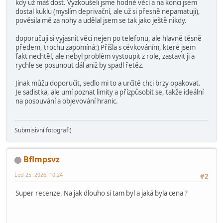
kdy už máš dost. Vyzkoušeli jsme hodně věcí a na konci jsem
dostal kuklu (myslím deprivační, ale už si přesně nepamatuji),
pověsila mě za nohy a udělal jsem se tak jako ještě nikdy.
doporučuji si vyjasnit věci nejen po telefonu, ale hlavně těsně
předem, trochu zapomíná:) Přišla s cévkováním, které jsem
fakt nechtěl, ale nebyl problém vystoupit z role, zastavit ji a
rychle se posunout dál aniž by spadl řetěz.
Jinak můžu doporučit, sedlo mi to a určitě chci brzy opakovat.
Je sadistka, ale umí poznat limity a přízpůsobit se, takže ideální
na posouvání a objevování hranic.
Submisivní fotograf:)
Bflmpsvz
Led 25, 2026, 10:24
#2
Super recenze. Na jak dlouho si tam byl a jaká byla cena ?