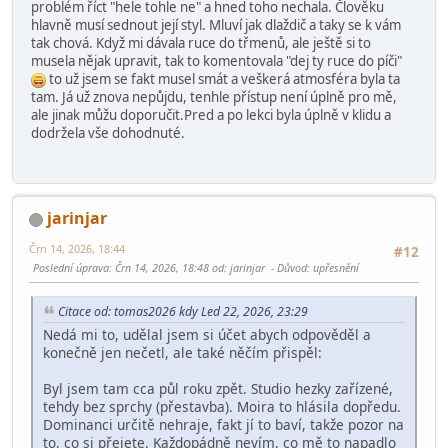
problém říct "hele tohle ne" a hned toho nechala. Člověku
hlavně musí sednout její styl. Mluví jak dlaždič a taky se k vám
tak chová. Když mi dávala ruce do třmenů, ale ještě si to
musela nějak upravit, tak to komentovala "dej ty ruce do píči"
to už jsem se fakt musel smát a veškerá atmosféra byla ta
tam. Já už znova nepůjdu, tenhle přístup není úplně pro mě,
ale jinak můžu doporučit.Pred a po lekci byla úplně v klidu a
dodržela vše dohodnuté.
jarinjar
Črn 14, 2026, 18:44
#12
Poslední úprava
: Črn 14, 2026, 18:48 od: jarinjar
Důvod
: upřesnění
Citace od: tomas2026 kdy Led 22, 2026, 23:29
Nedá mi to, udělal jsem si účet abych odpověděl a
konečně jen nečetl, ale také něčím přispěl:
Byl jsem tam cca půl roku zpět. Studio hezky zařízené,
tehdy bez sprchy (přestavba). Moira to hlásila dopředu.
Dominanci určitě nehraje, fakt jí to baví, takže pozor na
to, co si přejete. Každopádně nevím, co mě to napadlo