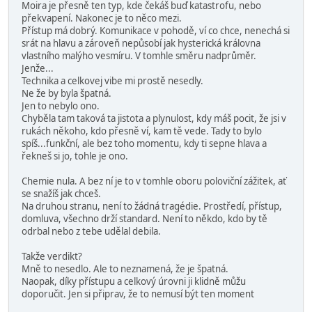
Moira je přesně ten typ, kde čekáš buď katastrofu, nebo
překvapení. Nakonec je to něco mezi.
Přístup má dobrý. Komunikace v pohodě, ví co chce, nenechá si
srát na hlavu a zároveň nepůsobí jak hysterická královna
vlastního malýho vesmíru. V tomhle směru nadprůměr.
Jenže...
Technika a celkovej vibe mi prostě nesedly.
Ne že by byla špatná.
Jen to nebylo ono.
Chyběla tam taková ta jistota a plynulost, kdy máš pocit, že jsi v
rukách někoho, kdo přesně ví, kam tě vede. Tady to bylo
spíš...funkční, ale bez toho momentu, kdy ti sepne hlava a
řekneš si jo, tohle je ono.
Chemie nula. A bez ní je to v tomhle oboru poloviční zážitek, ať
se snažíš jak chceš.
Na druhou stranu, není to žádná tragédie. Prostředí, přístup,
domluva, všechno drží standard. Není to někdo, kdo by tě
odrbal nebo z tebe udělal debila.
Takže verdikt?
Mně to nesedlo. Ale to neznamená, že je špatná.
Naopak, díky přístupu a celkový úrovni ji klidně můžu
doporučit. Jen si připrav, že to nemusí být ten moment