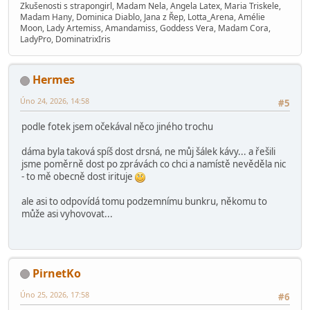
Zkušenosti s strapongirl, Madam Nela, Angela Latex, Maria Triskele,
Madam Hany, Dominica Diablo, Jana z Řep, Lotta_Arena, Amélie
Moon, Lady Artemiss, Amandamiss, Goddess Vera, Madam Cora,
LadyPro, DominatrixIris
Hermes
Úno 24, 2026, 14:58
#5
podle fotek jsem očekával něco jiného trochu
dáma byla taková spíš dost drsná, ne můj šálek kávy... a řešili
jsme poměrně dost po zprávách co chci a namístě nevěděla nic
- to mě obecně dost irituje
ale asi to odpovídá tomu podzemnímu bunkru, někomu to
může asi vyhovovat...
PirnetKo
Úno 25, 2026, 17:58
#6