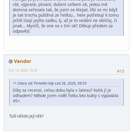
cbt, výprask, plivání, dušení celkem ok, jedou mě
domina seřezala tak, že jsem se klepal, líbí se mi když
je tak trochu puštěná ze řetězu... hele potřebuji k tomu
ještě lízají jejího zadku, tj. až je to sedání ne obličej, či
jinak... Myslíš, že one se s tím ok? Děkuji předem za
odpověď.
Vandor
Črn 15, 2026, 13:33
#13
Citace od: PirnetKo kdy Led 26, 2026, 09:55
Díky za recenzi, celou dobu byla v latexu? Kolik jí je
odhadem? Někde jsem viděl fotku bez kukly s vypadala
45+.
Tuší někdo její věk?