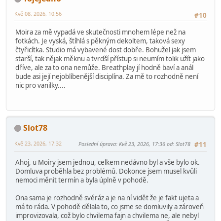
Kvě 08, 2026, 10:56
#10
Moira za mě vypadá ve skutečnosti mnohem lépe než na
fotkách. Je vyská, štíhlá s pěkným dekoltem, taková sexy
čtyřicítka. Studio má vybavené dost dobře. Bohužel jak jsem
starší, tak nějak měknu a tvrdší přístup si neumím tolik užít jako
dříve, ale za to ona nemůže. Breathplay jí hodně baví a anál
bude asi její nejoblíbenější disciplína. Za mě to rozhodně není
nic pro vanilky....
Slot78
Kvě 23, 2026, 17:32
Poslední úprava
: Kvě 23, 2026, 17:36 od: Slot78
#11
Ahoj, u Moiry jsem jednou, celkem nedávno byl a vše bylo ok.
Domluva proběhla bez problémů. Dokonce jsem musel kvůli
nemoci měnit termín a byla úplně v pohodě.
Ona sama je rozhodně svéráz a je na ní vidět že je fakt ujeta a
má to ráda. V pohodě dělala to, co jsme se domluvily a zároveň
improvizovala, což bylo chvilema fajn a chvilema ne, ale nebyl