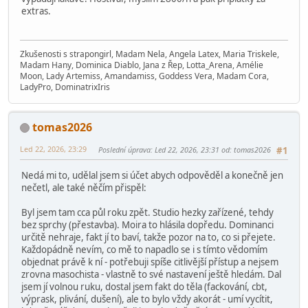
extras.
Zkušenosti s strapongirl, Madam Nela, Angela Latex, Maria Triskele,
Madam Hany, Dominica Diablo, Jana z Řep, Lotta_Arena, Amélie
Moon, Lady Artemiss, Amandamiss, Goddess Vera, Madam Cora,
LadyPro, DominatrixIris
tomas2026
Led 22, 2026, 23:29
Poslední úprava
: Led 22, 2026, 23:31 od: tomas2026
#1
Nedá mi to, udělal jsem si účet abych odpověděl a konečně jen
nečetl, ale také něčím přispěl:
Byl jsem tam cca půl roku zpět. Studio hezky zařízené, tehdy
bez sprchy (přestavba). Moira to hlásila dopředu. Dominanci
určitě nehraje, fakt jí to baví, takže pozor na to, co si přejete.
Každopádně nevím, co mě to napadlo se i s tímto vědomím
objednat právě k ní - potřebuji spíše citlivější přístup a nejsem
zrovna masochista - vlastně to své nastavení ještě hledám. Dal
jsem jí volnou ruku, dostal jsem fakt do těla (fackování, cbt,
výprask, plivání, dušení), ale to bylo vždy akorát - umí vycítit,