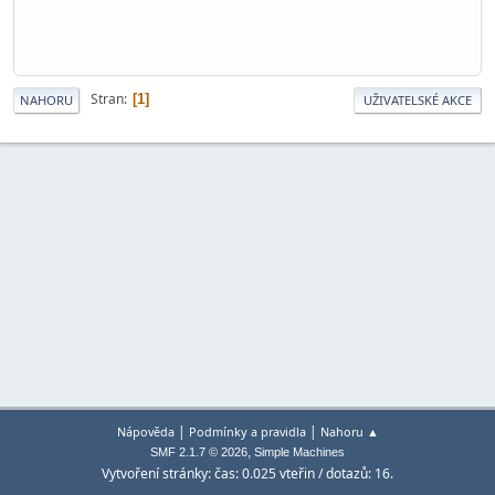
Stran
1
NAHORU
UŽIVATELSKÉ AKCE
|
|
Nápověda
Podmínky a pravidla
Nahoru ▲
,
SMF 2.1.7 © 2026
Simple Machines
Vytvoření stránky: čas: 0.025 vteřin / dotazů: 16.