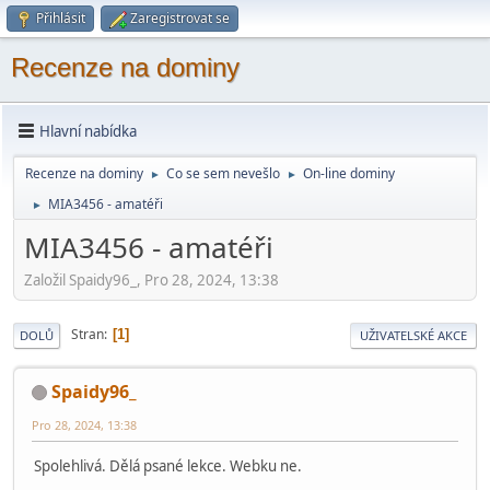
Přihlásit
Zaregistrovat se
Recenze na dominy
Hlavní nabídka
Recenze na dominy
Co se sem nevešlo
On-line dominy
►
►
MIA3456 - amatéři
►
MIA3456 - amatéři
Založil Spaidy96_, Pro 28, 2024, 13:38
Stran
1
DOLŮ
UŽIVATELSKÉ AKCE
Spaidy96_
Pro 28, 2024, 13:38
Spolehlivá. Dělá psané lekce. Webku ne.