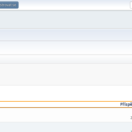
strovat se
Přísp