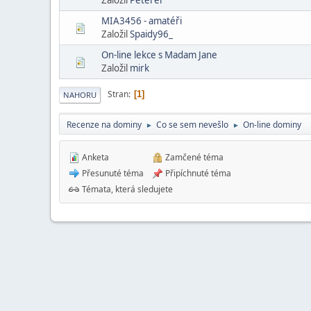
MIA3456 - amatéři
Založil
Spaidy96_
On-line lekce s Madam Jane
Založil
mirk
Stran
1
NAHORU
Recenze na dominy
Co se sem nevešlo
On-line dominy
►
►
Anketa
Zamčené téma
Přesunuté téma
Připíchnuté téma
Témata, která sledujete