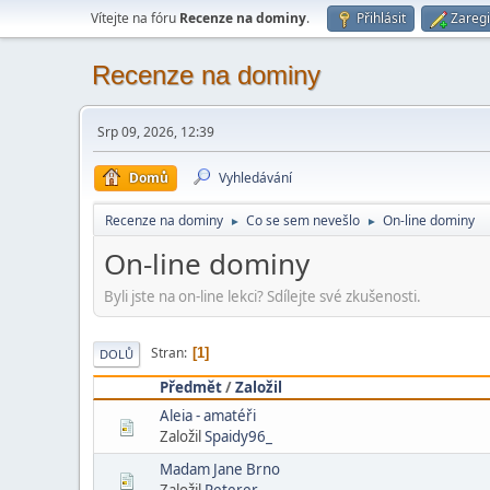
Vítejte na fóru
Recenze na dominy
.
Přihlásit
Zaregi
Recenze na dominy
Srp 09, 2026, 12:39
Domů
Vyhledávání
Recenze na dominy
Co se sem nevešlo
On-line dominy
►
►
On-line dominy
Byli jste na on-line lekci? Sdílejte své zkušenosti.
Stran
1
DOLŮ
Předmět
/
Založil
Aleia - amatéři
Založil
Spaidy96_
Madam Jane Brno
Založil
Peterer