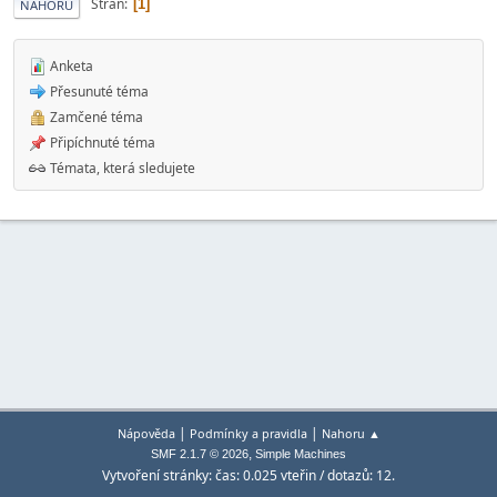
Stran
1
NAHORU
Anketa
Přesunuté téma
Zamčené téma
Připíchnuté téma
Témata, která sledujete
|
|
Nápověda
Podmínky a pravidla
Nahoru ▲
,
SMF 2.1.7 © 2026
Simple Machines
Vytvoření stránky: čas: 0.025 vteřin / dotazů: 12.