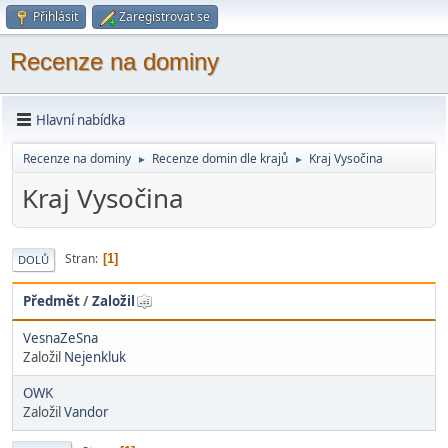
Přihlásit
Zaregistrovat se
Recenze na dominy
Hlavní nabídka
Recenze na dominy
Recenze domin dle krajů
Kraj Vysočina
►
►
Kraj Vysočina
Stran
1
DOLŮ
Předmět
/
Založil
VesnaZeSna
Založil
Nejenkluk
OWK
Založil
Vandor