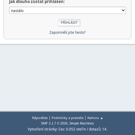
Jak dlouho zůstat přihlášen:
Zapomněli jste heslo?
|
|
Nápověda
Podmínky a pravidla
Nahoru ▲
,
SMF 2.1.7 © 2026
Simple Machines
Vytvoření stránky: čas: 0.052 vteřin / dotazů: 14.